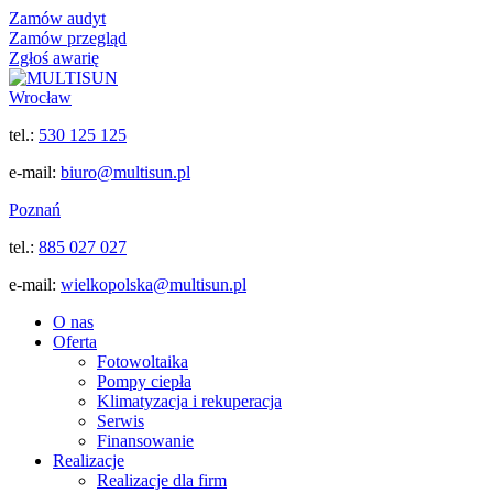
Zamów audyt
Zamów przegląd
Zgłoś awarię
Wrocław
tel.:
530 125 125
e-mail:
biuro@multisun.pl
Poznań
tel.:
885 027 027
e-mail:
wielkopolska@multisun.pl
O nas
Oferta
Fotowoltaika
Pompy ciepła
Klimatyzacja i rekuperacja
Serwis
Finansowanie
Realizacje
Realizacje dla firm