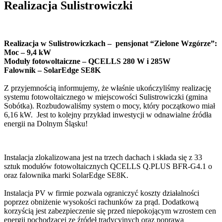
Realizacja Sulistrowiczki
Realizacja w Sulistrowiczkach – pensjonat “Zielone Wzgórze”:
Moc – 9,4 kW
Moduły fotowoltaiczne – QCELLS 280 W i 285W
Falownik – SolarEdge SE8K
Z przyjemnością informujemy, że właśnie ukończyliśmy realizację
systemu fotowoltaicznego w miejscowości Sulistrowiczki (gmina
Sobótka). Rozbudowaliśmy system o mocy, który początkowo miał
6,16 kW. Jest to kolejny przykład inwestycji w odnawialne źródła
energii na Dolnym Śląsku!
Instalacja zlokalizowana jest na trzech dachach i składa się z 33
sztuk modułów fotowoltaicznych QCELLS Q.PLUS BFR-G4.1 o
oraz falownika marki SolarEdge SE8K.
Instalacja PV w firmie pozwala ograniczyć koszty działalności
poprzez obniżenie wysokości rachunków za prąd. Dodatkową
korzyścią jest zabezpieczenie się przed niepokojącym wzrostem cen
energii pochodzącej ze źródeł tradycyjnych oraz poprawa