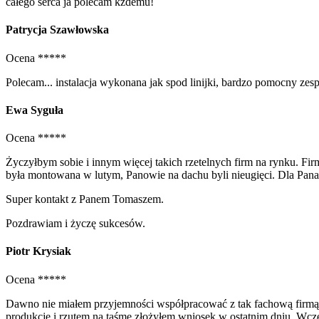
całego serca ja polecam kżdemu!
Patrycja Szawłowska
Ocena *****
Polecam... instalacja wykonana jak spod linijki, bardzo pomocny zes
Ewa Syguła
Ocena *****
Życzyłbym sobie i innym więcej takich rzetelnych firm na rynku. Fir
była montowana w lutym, Panowie na dachu byli nieugięci. Dla Pana 
Super kontakt z Panem Tomaszem.
Pozdrawiam i życzę sukcesów.
Piotr Krysiak
Ocena *****
Dawno nie miałem przyjemności współpracować z tak fachową firmą! 
produkcję i rzutem na taśmę złożyłem wniosek w ostatnim dniu. Wcze