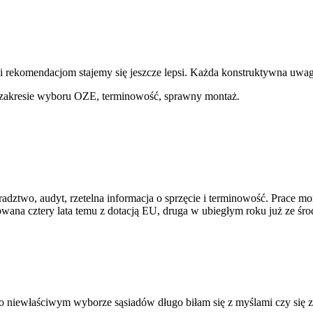
m i rekomendacjom stajemy się jeszcze lepsi. Każda konstruktywna uwaga
 zakresie wyboru OZE, terminowość, sprawny montaż.
radztwo, audyt, rzetelna informacja o sprzęcie i terminowość. Prace
owana cztery lata temu z dotacją EU, druga w ubiegłym roku już ze śro
 niewłaściwym wyborze sąsiadów długo biłam się z myślami czy się zde