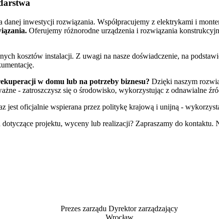
odarstwa
a danej inwestycji rozwiązania. Współpracujemy z elektrykami i monter
iązania.
Oferujemy różnorodne urządzenia i rozwiązania konstrukcy
ycznych kosztów instalacji. Z uwagi na nasze doświadczenie, na po
umentację.
y rekuperacji w domu lub na potrzeby biznesu?
Dzięki naszym rozwiąz
 ważne - zatroszczysz się o środowisko, wykorzystując z odnawialne źró
raz jest oficjalnie wspierana przez politykę krajową i unijną - wykorzysta
 dotyczące projektu, wyceny lub realizacji? Zapraszamy do kontaktu. N
Prezes zarządu Dyrektor zarządzający
Wrocław