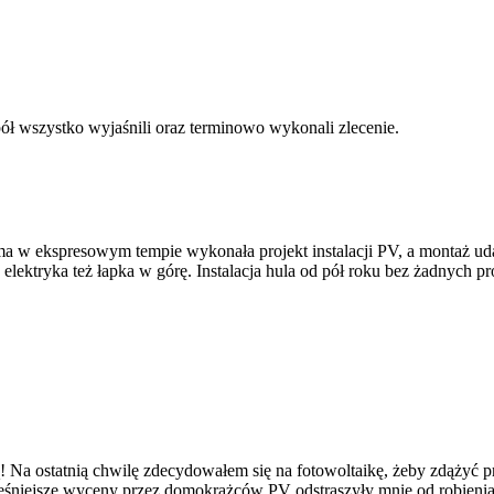
pół wszystko wyjaśnili oraz terminowo wykonali zlecenie.
ma w ekspresowym tempie wykonała projekt instalacji PV, a montaż uda
elektryka też łapka w górę. Instalacja hula od pół roku bez żadnych p
Na ostatnią chwilę zdecydowałem się na fotowoltaikę, żeby zdążyć pr
śniejsze wyceny przez domokrążców PV odstraszyły mnie od robienia in