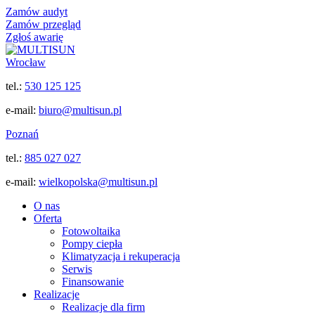
Zamów audyt
Zamów przegląd
Zgłoś awarię
Wrocław
tel.:
530 125 125
e-mail:
biuro@multisun.pl
Poznań
tel.:
885 027 027
e-mail:
wielkopolska@multisun.pl
O nas
Oferta
Fotowoltaika
Pompy ciepła
Klimatyzacja i rekuperacja
Serwis
Finansowanie
Realizacje
Realizacje dla firm