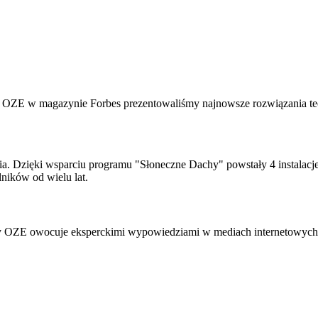
i OZE w magazynie Forbes prezentowaliśmy najnowsze rozwiązania techn
. Dzięki wsparciu programu "Słoneczne Dachy" powstały 4 instalacje
lników od wielu lat.
nży OZE owocuje eksperckimi wypowiedziami w mediach internetowych