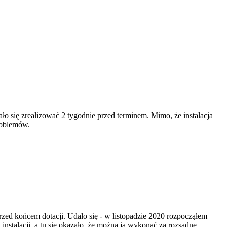
ło się zrealizować 2 tygodnie przed terminem. Mimo, że instalacja
roblemów.
zed końcem dotacji. Udało się - w listopadzie 2020 rozpocząłem
stalacji, a tu się okazało, że można ją wykonać za rozsądne