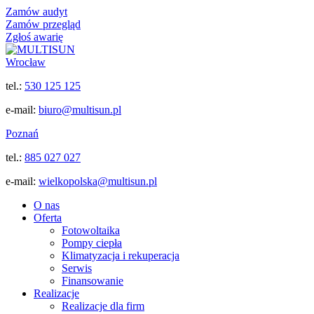
Zamów audyt
Zamów przegląd
Zgłoś awarię
Wrocław
tel.:
530 125 125
e-mail:
biuro@multisun.pl
Poznań
tel.:
885 027 027
e-mail:
wielkopolska@multisun.pl
O nas
Oferta
Fotowoltaika
Pompy ciepła
Klimatyzacja i rekuperacja
Serwis
Finansowanie
Realizacje
Realizacje dla firm