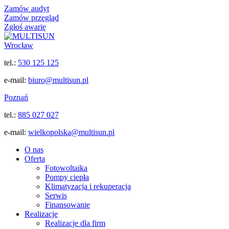
Zamów audyt
Zamów przegląd
Zgłoś awarię
Wrocław
tel.:
530 125 125
e-mail:
biuro@multisun.pl
Poznań
tel.:
885 027 027
e-mail:
wielkopolska@multisun.pl
O nas
Oferta
Fotowoltaika
Pompy ciepła
Klimatyzacja i rekuperacja
Serwis
Finansowanie
Realizacje
Realizacje dla firm