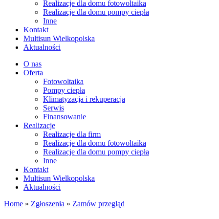
Realizacje dla domu fotowoltaika
Realizacje dla domu pompy ciepła
Inne
Kontakt
Multisun Wielkopolska
Aktualności
O nas
Oferta
Fotowoltaika
Pompy ciepła
Klimatyzacja i rekuperacja
Serwis
Finansowanie
Realizacje
Realizacje dla firm
Realizacje dla domu fotowoltaika
Realizacje dla domu pompy ciepła
Inne
Kontakt
Multisun Wielkopolska
Aktualności
Home
»
Zgłoszenia
»
Zamów przegląd