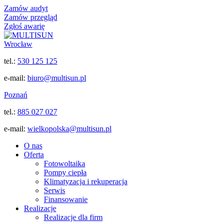
Zamów audyt
Zamów przegląd
Zgłoś awarię
Wrocław
tel.:
530 125 125
e-mail:
biuro@multisun.pl
Poznań
tel.:
885 027 027
e-mail:
wielkopolska@multisun.pl
O nas
Oferta
Fotowoltaika
Pompy ciepła
Klimatyzacja i rekuperacja
Serwis
Finansowanie
Realizacje
Realizacje dla firm