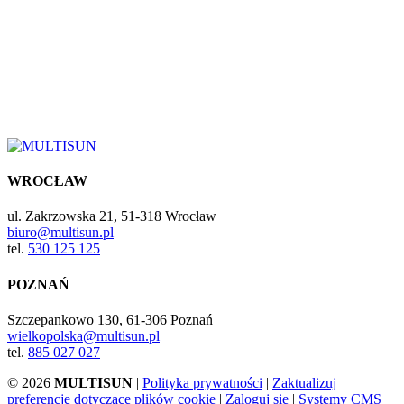
WROCŁAW
ul. Zakrzowska 21, 51-318 Wrocław
biuro@multisun.pl
tel.
530 125 125
POZNAŃ
Szczepankowo 130, 61-306 Poznań
wielkopolska@multisun.pl
tel.
885 027 027
© 2026
MULTISUN
|
Polityka prywatności
|
Zaktualizuj
preferencje dotyczące plików cookie
|
Zaloguj się
|
Systemy CMS