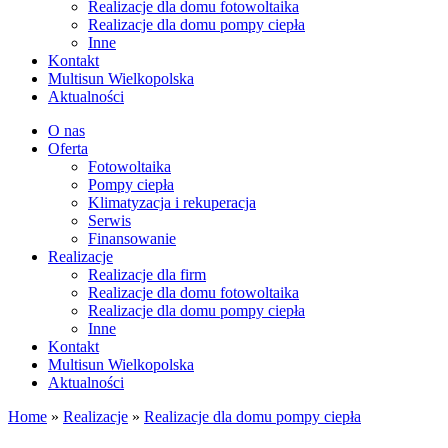
Realizacje dla domu fotowoltaika
Realizacje dla domu pompy ciepła
Inne
Kontakt
Multisun Wielkopolska
Aktualności
O nas
Oferta
Fotowoltaika
Pompy ciepła
Klimatyzacja i rekuperacja
Serwis
Finansowanie
Realizacje
Realizacje dla firm
Realizacje dla domu fotowoltaika
Realizacje dla domu pompy ciepła
Inne
Kontakt
Multisun Wielkopolska
Aktualności
Home
»
Realizacje
»
Realizacje dla domu pompy ciepła