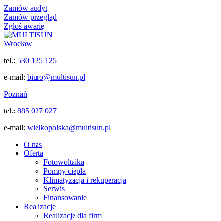
Zamów audyt
Zamów przegląd
Zgłoś awarię
Wrocław
tel.:
530 125 125
e-mail:
biuro@multisun.pl
Poznań
tel.:
885 027 027
e-mail:
wielkopolska@multisun.pl
O nas
Oferta
Fotowoltaika
Pompy ciepła
Klimatyzacja i rekuperacja
Serwis
Finansowanie
Realizacje
Realizacje dla firm