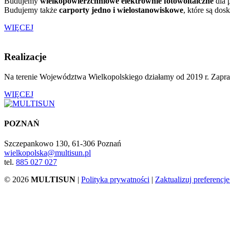
Budujemy
wielkopowierzchniowe elektrownie fotowoltaiczne
dla 
Budujemy także
carporty jedno i wielostanowiskowe
, które są do
WIĘCEJ
Realizacje
Na terenie Województwa Wielkopolskiego działamy od 2019 r. Zaprasz
WIĘCEJ
POZNAŃ
Szczepankowo 130, 61-306 Poznań
wielkopolska@multisun.pl
tel.
885 027 027
© 2026
MULTISUN
|
Polityka prywatności
|
Zaktualizuj preferencj