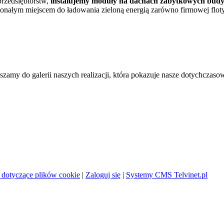
przedsiębiorstw,
instalujemy moduły na dachach zabytkowych bu
skonałym miejscem do ładowania zieloną energią zarówno firmowej flot
amy do galerii naszych realizacji, która pokazuje nasze dotychczaso
e dotyczące plików cookie
|
Zaloguj się
|
Systemy CMS Telvinet.pl