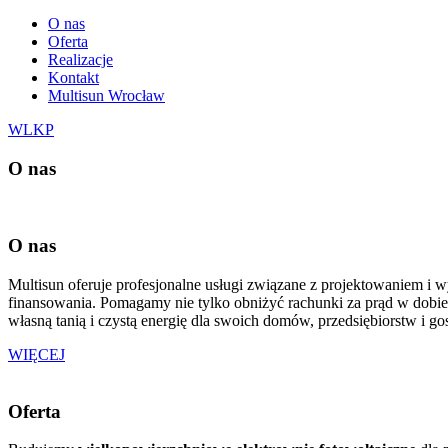
O nas
Oferta
Realizacje
Kontakt
Multisun Wrocław
WLKP
O nas
O nas
Multisun oferuje profesjonalne usługi związane z projektowaniem i 
finansowania. Pomagamy nie tylko obniżyć rachunki za prąd w dobi
własną tanią i czystą energię dla swoich domów, przedsiębiorstw i go
WIĘCEJ
Oferta