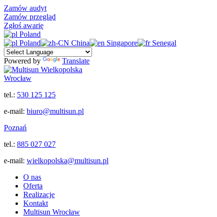
Zamów audyt
Zamów przegląd
Zgłoś awarię
Poland
Poland
China
Singapore
Senegal
Powered by
Translate
Wrocław
tel.:
530 125 125
e-mail:
biuro@multisun.pl
Poznań
tel.:
885 027 027
e-mail:
wielkopolska@multisun.pl
O nas
Oferta
Realizacje
Kontakt
Multisun Wrocław