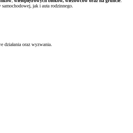
dynków
,
wielopiętrowych bloków, wieżowców oraz na gruncie
.
y samochodowej, jak i auta rodzinnego.
we działania oraz wyzwania.